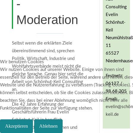
-
Consulting
Evelin
Moderation
Schönhut-
Keil
Neumühlstra
Selbst wenn die erklärten Ziele
11
übereinstimmend sind, sprechen
65527
Politik, Wirtschaft, Industrie und
Niedernhause
Wir benutzen Cookies
Wohlfahrtsverbände meist nicht die
Wir nutzen Cookies auf unserer Website. Einige von ihnen sind
gleiche Sprache. Genau hier setzt die
Festnetz:
essenziell für den Betrieb der Seite, während andere uns helfen, dies
Arbeit von Schönhut-Keil Consulting
06127 /
Website und die Nutzererfahrung zu verbessern (Tracking Cookies). 
an.
98 68 205
können selbst entscheiden, ob Sie die Cookies zulassen möchten. Bi
Email:
beachten Sie, dass bei einer Ablehnung womöglich nicht mehr alle
Die 42 Jahre Erfahrung der
evelin@schön
Funktionalitäten der Seite zur Verfügung stehen.
Geschäftsführerin Frau Evelin
keil.de
Schönhut-Keil in beruflich
Akzeptieren
Ablehnen
unterschiedlichen Funktionen und