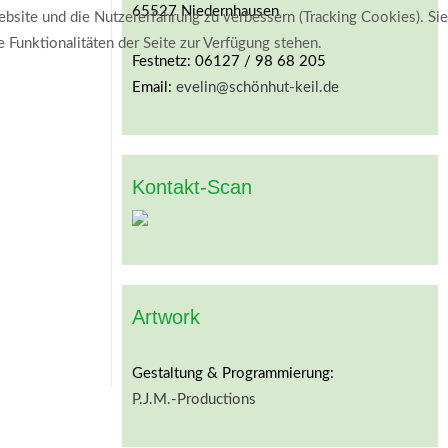
65527 Niedernhausen
ebsite und die Nutzererfahrung zu verbessern (Tracking Cookies). Sie
 Funktionalitäten der Seite zur Verfügung stehen.
Festnetz: 06127 / 98 68 205
Email:
evelin@schönhut-keil.de
Kontakt-Scan
Artwork
Gestaltung & Programmierung:
P.J.M.-Productions