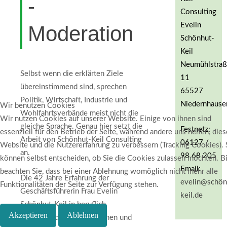
-
Consulting
Evelin
Moderation
Schönhut-
Keil
Neumühlstra
Selbst wenn die erklärten Ziele
11
übereinstimmend sind, sprechen
65527
Politik, Wirtschaft, Industrie und
Niedernhause
Wir benutzen Cookies
Wohlfahrtsverbände meist nicht die
Wir nutzen Cookies auf unserer Website. Einige von ihnen sind
gleiche Sprache. Genau hier setzt die
Festnetz:
essenziell für den Betrieb der Seite, während andere uns helfen, dies
Arbeit von Schönhut-Keil Consulting
06127 /
Website und die Nutzererfahrung zu verbessern (Tracking Cookies). 
an.
98 68 205
können selbst entscheiden, ob Sie die Cookies zulassen möchten. Bi
Email:
beachten Sie, dass bei einer Ablehnung womöglich nicht mehr alle
Die 42 Jahre Erfahrung der
evelin@schön
Funktionalitäten der Seite zur Verfügung stehen.
Geschäftsführerin Frau Evelin
keil.de
Schönhut-Keil in beruflich
Akzeptieren
Ablehnen
unterschiedlichen Funktionen und